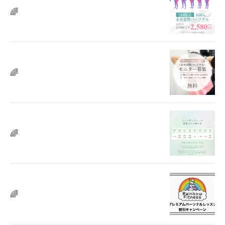
🌈
🌈
🌈
🌈