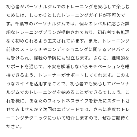
初心者がパーソナルジムでのトレーニングを安心して楽しむ
ためには、しっかりとしたトレーニングガイドが不可欠で
す。千葉市のパーソナルジムでは、個々のレベルに応じた詳
細なトレーニングプランが提供されており、初心者でも無理
なく初められるよう工夫されています。また、トレーニング
前後のストレッチやコンディショニングに関するアドバイス
も受けられ、怪我の予防にも役立ちます。さらに、継続的な
サポートを通じて、不安を解消しながらモチベーションを維
持できるよう、トレーナーがサポートしてくれます。このよ
うなガイドを活用することで、初心者でも安心してパーソナ
ルジムでのトレーニングを始めることができるでしょう。こ
れを機に、あなたのフィットネスライフを新たにスタートさ
せてみませんか？次回のエピソードでは、さらに高度なトレ
ーニングテクニックについて紹介しますので、ぜひご期待く
ださい。