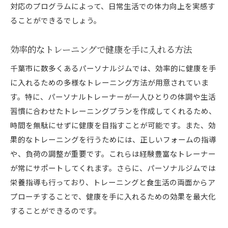
対応のプログラムによって、日常生活での体力向上を実感す
ることができるでしょう。
効率的なトレーニングで健康を手に入れる方法
千葉市に数多くあるパーソナルジムでは、効率的に健康を手
に入れるための多様なトレーニング方法が用意されていま
す。特に、パーソナルトレーナーが一人ひとりの体調や生活
習慣に合わせたトレーニングプランを作成してくれるため、
時間を無駄にせずに健康を目指すことが可能です。また、効
果的なトレーニングを行うためには、正しいフォームの指導
や、負荷の調整が重要です。これらは経験豊富なトレーナー
が常にサポートしてくれます。さらに、パーソナルジムでは
栄養指導も行っており、トレーニングと食生活の両面からア
プローチすることで、健康を手に入れるための効果を最大化
することができるのです。