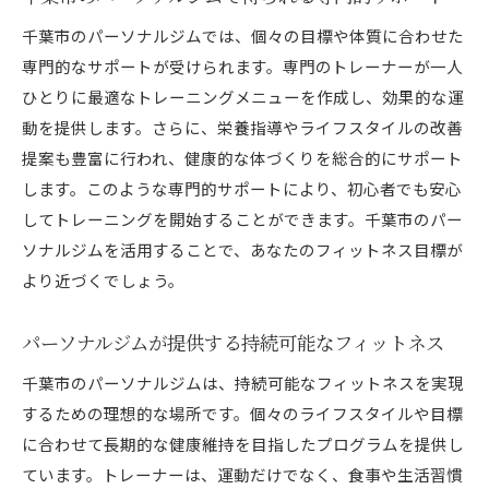
千葉市のパーソナルジムでは、個々の目標や体質に合わせた
専門的なサポートが受けられます。専門のトレーナーが一人
ひとりに最適なトレーニングメニューを作成し、効果的な運
動を提供します。さらに、栄養指導やライフスタイルの改善
提案も豊富に行われ、健康的な体づくりを総合的にサポート
します。このような専門的サポートにより、初心者でも安心
してトレーニングを開始することができます。千葉市のパー
ソナルジムを活用することで、あなたのフィットネス目標が
より近づくでしょう。
パーソナルジムが提供する持続可能なフィットネス
千葉市のパーソナルジムは、持続可能なフィットネスを実現
するための理想的な場所です。個々のライフスタイルや目標
に合わせて長期的な健康維持を目指したプログラムを提供し
ています。トレーナーは、運動だけでなく、食事や生活習慣