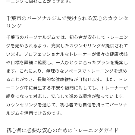
ーニングに励むことができます。
千葉市のパーソナルジムで受けられる安心のカウンセ
リング
千葉市のパーソナルジムでは、初心者が安心してトレーニン
グを始められるよう、充実したカウンセリングが提供されて
います。プロフェッショナルなトレーナーが個々の健康状態
や目標を詳細に確認し、一人ひとりに合ったプランを提案し
ます。これにより、無理のないペースでトレーニングを進め
ることができ、長期的な健康維持が目指せます。また、トレ
ーニング中に発生する不安や疑問に対しても、トレーナーが
親身になって対応し、安心して進める環境が整っています。
カウンセリングを通じて、初心者でも自信を持ってパーソナ
ルジムを活用できるのです。
初心者に必要な安心のためのトレーニングガイド