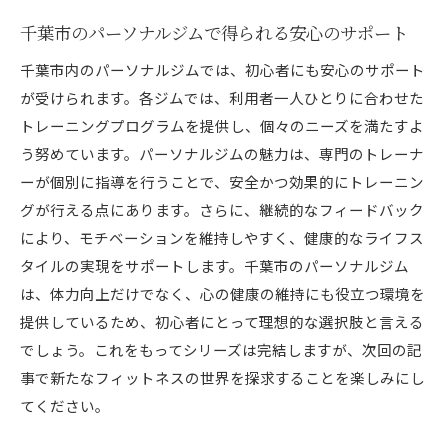
千葉市のパーソナルジムで得られる安心のサポート
千葉市内のパーソナルジムでは、初心者にも安心のサポート
が受けられます。各ジムでは、利用者一人ひとりに合わせた
トレーニングプログラムを提供し、個々のニーズを満たすよ
う努めています。パーソナルジムの魅力は、専門のトレーナ
ーが個別に指導を行うことで、安全かつ効果的にトレーニン
グが行える点にあります。さらに、継続的なフィードバック
により、モチベーションを維持しやすく、健康的なライフス
タイルの実現をサポートします。千葉市のパーソナルジム
は、体力向上だけでなく、心の健康の維持にも役立つ環境を
提供しているため、初心者にとって理想的な選択肢と言える
でしょう。これをもってシリーズは完結しますが、次回の記
事で新たなフィットネスの世界を探求することを楽しみにし
てください。