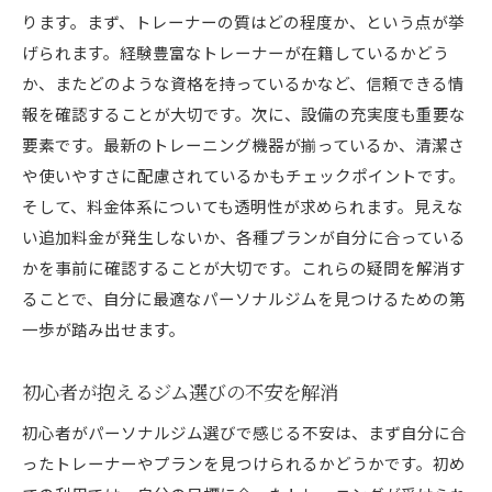
ります。まず、トレーナーの質はどの程度か、という点が挙
げられます。経験豊富なトレーナーが在籍しているかどう
か、またどのような資格を持っているかなど、信頼できる情
報を確認することが大切です。次に、設備の充実度も重要な
要素です。最新のトレーニング機器が揃っているか、清潔さ
や使いやすさに配慮されているかもチェックポイントです。
そして、料金体系についても透明性が求められます。見えな
い追加料金が発生しないか、各種プランが自分に合っている
かを事前に確認することが大切です。これらの疑問を解消す
ることで、自分に最適なパーソナルジムを見つけるための第
一歩が踏み出せます。
初心者が抱えるジム選びの不安を解消
初心者がパーソナルジム選びで感じる不安は、まず自分に合
ったトレーナーやプランを見つけられるかどうかです。初め