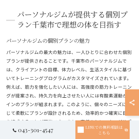
パーソナルジムが提供する個別プ
ラン千葉市で理想の体を目指す
パーソナルジムの個別プランの魅力
パーソナルジムの最大の魅力は、一人ひとりに合わせた個別
プランが提供されることです。千葉市のパーソナルジムで
は、クライアントの目標、体力レベル、生活スタイルに基づ
いてトレーニングプログラムがカスタマイズされています。
例えば、筋力を強化したい人には、高強度の筋力トレーニン
グが提案され、持久力を向上させたい人には有酸素運動がメ
インのプランが組まれます。このように、個々のニーズに応
じて柔軟にプランが設計されるため、効率的かつ確実に目標
を達成することが可能です。また、専任のトレーナーがサポ
LINEでの無料相談は
043-301-4547
ートしてくれるため、モチベーションの維持も容易で、怪我
こちら
のリスクも軽減されます。