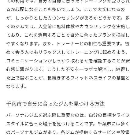
ての利用では、自分の目標に合ったトレーニングが受けられ
るか心配になることも多いでしょう。ここで大切になるの
が、しっかりとしたカウンセリングがあるかどうかです。多
くのジムでは、入会前に無料体験やカウンセリングを実施し
ており、これを活用することで自分に合ったプランを把握し
やすくなります。また、トレーナーとの相性も重要です。初
めて会う人でもリラックスしてトレーニングに臨めるよう、
コミュニケーションがしっかり取れるかを確認することが安
心感に繋がります。こうした不安を一つずつ解消し、納得し
た上で選ぶことが、長続きするフィットネスライフの基盤と
なります。
千葉市で自分に合ったジムを見つける方法
パーソナルジムを選ぶ際に重要なのは、自分の目標やライフ
スタイルに合った場所を見つけることです。千葉市には多く
のパーソナルジムがあり、各ジムが提供するサービスや設備