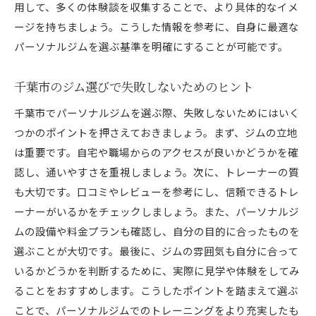
パーソナルジムで受けられる個別サポート
用して、多くの体験談を収集することで、より具体的なイメ
初心者に優しいパーソナルジムのメリット
ージを持ちましょう。こうした情報を参考に、自身に最適な
パーソナルジムを選ぶ基準を明確にすることが可能です。
千葉市のジムでのサポート体制の充実
パーソナルジムでの具体的なメリット
千葉市のジム選びで失敗しないためのヒント
初心者が得られるパーソナルサポートの内容
千葉市でパーソナルジムを選ぶ際、失敗しないためにはいく
千葉市のパーソナルジムで得られる成功体験
つかのポイントを押さえておきましょう。まず、ジムの立地
千葉市でパーソナルジムを選ぶ際のポイント初心者
は重要です。自宅や職場からのアクセスが良いかどうかを確
が失敗しないために
認し、通いやすさを重視しましょう。次に、トレーナーの質
パーソナルジム選びで初心者が注意すべき点
も大切です。口コミやレビューを参考にし、信頼できるトレ
千葉市で失敗しないジム選びのコツ
ーナーがいるかをチェックしましょう。また、パーソナルジ
初心者向けパーソナルジム選びの重要ポイント
ムの設備や料金プランも確認し、自分の目的に合ったものを
失敗しないためのジム選びのステップ
選ぶことが大切です。最後に、ジムの雰囲気も自分に合って
千葉市のパーソナルジムを選ぶ際のチェックポ
いるかどうかを判断するために、実際に見学や体験をしてみ
イント
ることをおすすめします。こうしたポイントを踏まえて選ぶ
ことで、パーソナルジムでのトレーニングをより充実したも
初心者が成功するためのパーソナルジムの選び