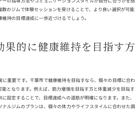
ナーの指導方法やコミュニケーションスタイルが自分に合うかを
契約前に確認すべき重要事項
複数のジムで体験セッションを受けることで、より良い選択が可能
期待と現実のギャップを埋める方法
康維持の目標達成に一歩近づけるでしょう。
時間や費用の無駄を防ぐためのポイント
初心者が陥りやすい選び方のミス
効果的に健康維持を目指す
トレーナーに求めるべきスキルと経験
最新のトレーニング理論に基づく選択
千葉市のパーソナルジムで始める新しい健康習慣
初めてのジム体験を楽しむ準備
常に重要です。千葉市で健康維持を目指すなら、個々の目標に合
健康的な習慣づくりの始め方
可能となります。例えば、筋力増強を目指す方と体重減少を目指す
毎日のルーチンに組み込む運動のコツ
共に設定することで、目標達成への道筋が明確になります。また、
新しい環境にすぐに馴染むためのヒント
ソナルジムのプランは、個々の体力やライフスタイルに合わせた調
短期目標と長期計画の立て方
成功体験を積み重ねるためのマインドセット