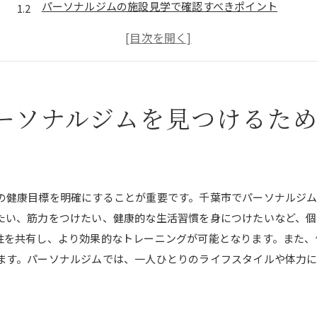
パーソナルジムの施設見学で確認すべきポイント
トレーナーの専門性と相性を見極める
オンラインレビューを活用したジム選び
価格とサービス内容のバランスを考える
体験セッションで実際に試す大切さ
ーソナルジムを見つけるた
パーソナルジムで効果的に健康維持を目指す方法
個別トレーニングプランの重要性
継続するためのモチベーション維持術
栄養管理とトレーニングの相乗効果
の健康目標を明確にすることが重要です。千葉市でパーソナルジ
定期的な体力測定で進捗を確認する
たい、筋力をつけたい、健康的な生活習慣を身につけたいなど、
性を共有し、より効果的なトレーニングが可能となります。また、
トレーナーとのコミュニケーションのコツ
ます。パーソナルジムでは、一人ひとりのライフスタイルや体力
ジム外で取り入れるべき運動習慣
千葉市のパーソナルジムが提供する個別対応の魅力
オーダーメイドプランのメリット