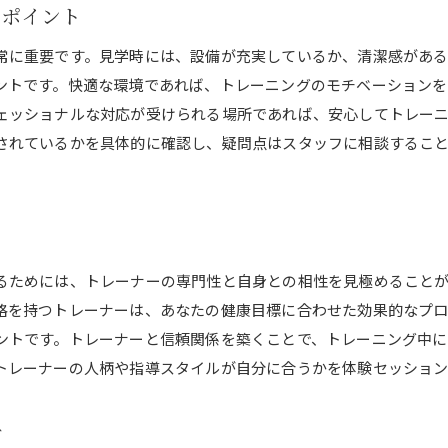
きポイント
専属トレーナーとの信頼関係を築く
常に重要です。見学時には、設備が充実しているか、清潔感があ
柔軟なスケジュール対応で無理なく続ける
ントです。快適な環境であれば、トレーニングのモチベーションを
最新設備を活用した効率的なトレーニング
ェッショナルな対応が受けられる場所であれば、安心してトレー
健康状態に合わせた無理のないメニュー
されているかを具体的に確認し、疑問点はスタッフに相談するこ
各種健康管理サービスの充実
健康維持に欠かせないパーソナルジム選びのポイント
実績と信頼あるジムを選ぶ理由
利用者の声を参考にする
るためには、トレーナーの専門性と自身との相性を見極めること
立地条件と通いやすさを考慮する
格を持つトレーナーは、あなたの健康目標に合わせた効果的なプ
最新の健康情報を常に取り入れる
ントです。トレーナーと信頼関係を築くことで、トレーニング中に
ライフスタイルに合わせた柔軟性
トレーナーの人柄や指導スタイルが自分に合うかを体験セッショ
長期的な視点でのジム選び
パーソナルジムでライフスタイルに合わせたトレーニングを
び