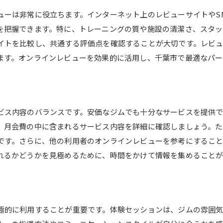
ライフスタイル分析で最適プランを提案
ューは非常に役立ちます。インターネット上のレビューサイトやS
仕事や家事と両立できるトレーニング方法
を把握できます。特に、トレーニングの質や施設の清潔さ、スタッ
ストレスフリーな環境作りのコツ
イトを比較し、共通する評価点を確認することが大切です。レビ
趣味や活動に役立つ体づくり
ます。オンラインレビューを効果的に活用し、千葉市で最適なパー
週末や休日を活用したトレーニング
ライフイベントに応じたトレーニング調整
る
千葉市のパーソナルジムで健康とフィットネスを両立するに
ビス内容のバランスです。安価なジムでも十分なサービスを提供
フィットネス目標と健康管理のバランス
、月会費の中に含まれるサービス内容を詳細に確認しましょう。
運動と休息の最適な組み合わせ
です。さらに、他の利用者のオンラインレビューを参考にするこ
メンタルヘルスとフィジカルヘルスの調和
れるかどうかを見極めるために、時間をかけて情報を集めることが
ジム内外での活動の調整方法
長期的に成果を維持するための秘訣
トレーニング効果を最大化する日常の工夫
極的に利用することが重要です。体験セッションは、ジムの雰囲
パーソナルジム選びで押さえておきたい注意点